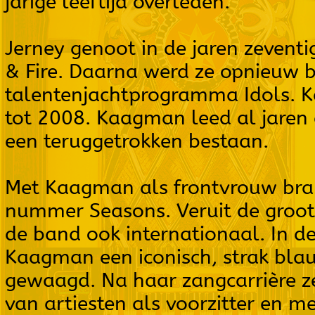
jarige leeftijd overleden.
Jerney genoot in de jaren zeventi
& Fire. Daarna werd ze opnieuw 
talentenjachtprogramma Idols. K
tot 2008. Kaagman leed al jaren 
een teruggetrokken bestaan.
Met Kaagman als frontvrouw brak
nummer Seasons. Veruit de groot
de band ook internationaal. In d
Kaagman een iconisch, strak blau
gewaagd. Na haar zangcarrière z
van artiesten als voorzitter en 