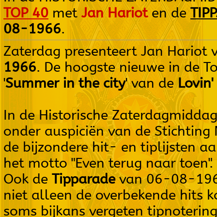
TOP 40
met
Jan Hariot
en de
TIP
08-1966
.
Zaterdag presenteert Jan Hariot 
1966
. De hoogste nieuwe in de T
'
Summer in the city
' van de
Lovin'
In de Historische Zaterdagmiddag
onder auspiciën van de Stichtin
de bijzondere hit- en tiplijsten 
het motto "Even terug naar toen".
Ook de
Tipparade
van 06-08-1966 
niet alleen de overbekende hits 
soms bijkans vergeten tipnoterin